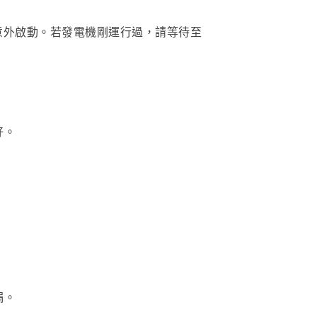
中意外啟動。若發電機剛運行過，請等待至
好。
漏。