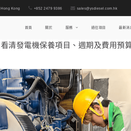
., Hong Kong
+852 2479 9386
sales@ysdiesel.com.hk
首頁
關於
服務
過往項目
最新消
：看清發電機保養項目、週期及費用預