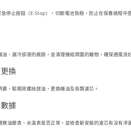
緊急停止按鈕（E-Stop），切斷電池負極，防止在保養過程
漏油、漏冷卻液的痕跡，並清理機組周圍的雜物，確保通風良
材更換
明書，鬆開底螺絲放油，更換機油及各類濾芯。
錄數據
觀察油壓表、水溫表是否正常，並檢查新安裝的濾芯有沒有滲