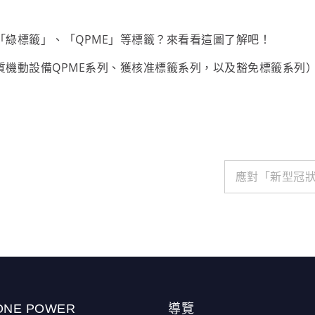
綠標籤」、「QPME」等標籤？來看看這圖了解吧！⠀
質機動設備QPME系列、獲核准標籤系列，以及豁免標籤系列
應對「新型冠狀病
ONE POWER
導覽