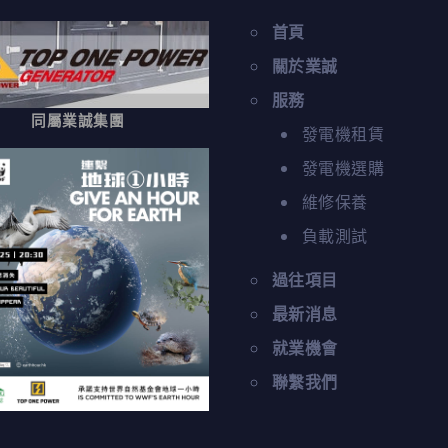
首頁
關於業誠
服務
同屬業誠集團
發電機租賃
發電機選購
維修保養
負載測試
過往項目
最新消息
就業機會
聯繫我們