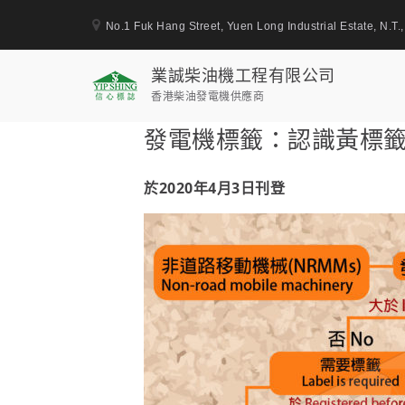
No.1 Fuk Hang Street, Yuen Long Industrial Estate, N.T
業誠柴油機工程有限公司
香港柴油發電機供應商
Skip
發電機標籤：認識黃標籤
to
content
於2020年4月3日刊登